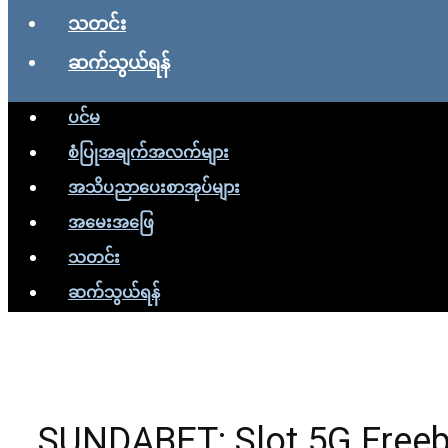
သတင်း
ဆက်သွယ်ရန်
ပင်မ
စံပြုအချက်အလက်များ
အသိပညာပေးစာအုပ်များ
အမေးအဖြေ
သတင်း
ဆက်သွယ်ရန်
SUNDABET: Slot 5G Freebe