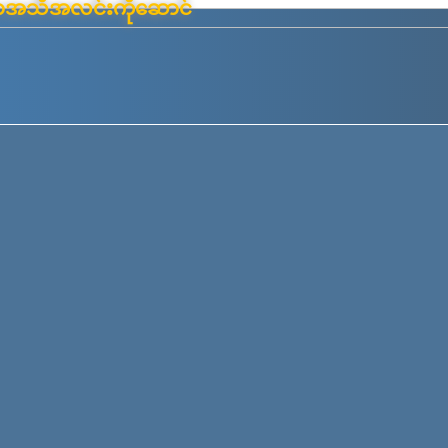
်းမာအသိအလင်းကိုဆောင်