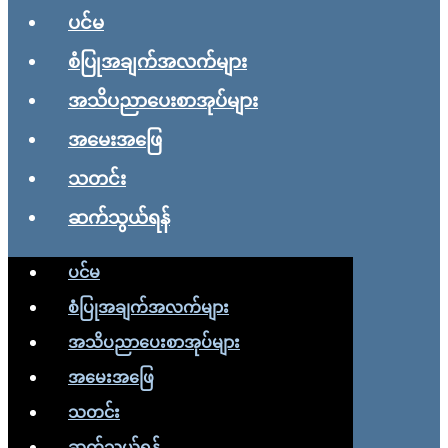
ပင်မ
စံပြုအချက်အလက်များ
အသိပညာပေးစာအုပ်များ
အမေးအဖြေ
သတင်း
ဆက်သွယ်ရန်
ပင်မ
စံပြုအချက်အလက်များ
အသိပညာပေးစာအုပ်များ
အမေးအဖြေ
သတင်း
ဆက်သွယ်ရန်