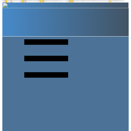
Skip
to
content