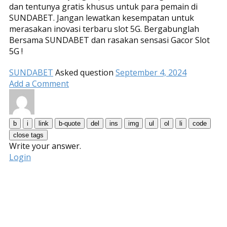
dan tentunya gratis khusus untuk para pemain di
SUNDABET. Jangan lewatkan kesempatan untuk
merasakan inovasi terbaru slot 5G. Bergabunglah
Bersama SUNDABET dan rasakan sensasi Gacor Slot
5G !
SUNDABET
Asked question
September 4, 2024
Add a Comment
Write your answer.
Login