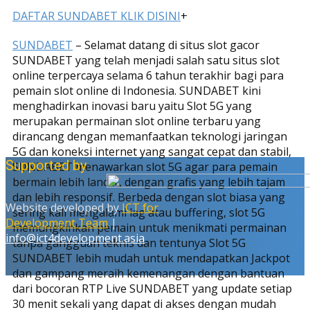
DAFTAR SUNDABET KLIK DISINI
+
SUNDABET
– Selamat datang di situs slot gacor
SUNDABET yang telah menjadi salah satu situs slot
online terpercaya selama 6 tahun terakhir bagi para
pemain slot online di Indonesia. SUNDABET kini
menghadirkan inovasi baru yaitu Slot 5G yang
merupakan permainan slot online terbaru yang
dirancang dengan memanfaatkan teknologi jaringan
5G dan koneksi internet yang sangat cepat dan stabil,
Supported by
SUNDABET menawarkan slot 5G agar para pemain
bermain lebih lancar, dengan grafis yang lebih tajam
dan lebih responsif. Berbeda dengan slot biasa yang
Website developed by
ICT for
sering kali mengalami lag atau buffering, slot 5G
Development Team
|
memungkinkan pemain untuk menikmati permainan
info@ict4development.asia
tanpa gangguan teknis dan tentunya Slot 5G
SUNDABET lebih mudah untuk mendapatkan Jackpot
dan gampang meraih kemenangan dengan bantuan
dari bocoran RTP Live SUNDABET yang update setiap
30 menit sekali yang dapat di akses dengan mudah