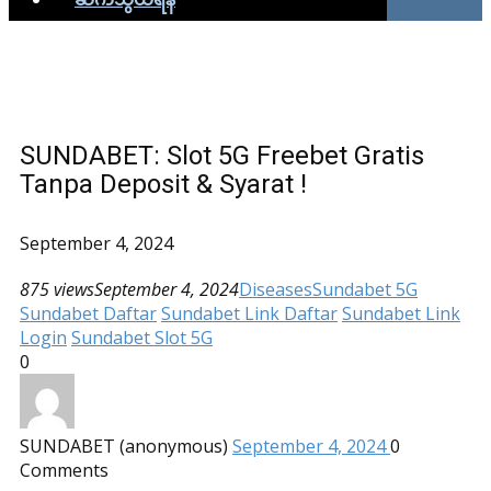
SUNDABET: Slot 5G Freebet Gratis
Tanpa Deposit & Syarat !
September 4, 2024
875 views
September 4, 2024
Diseases
Sundabet 5G
Sundabet Daftar
Sundabet Link Daftar
Sundabet Link
Login
Sundabet Slot 5G
0
SUNDABET (anonymous)
September 4, 2024
0
Comments