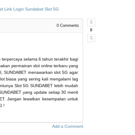
t Link Login
Sundabet Slot 5G
0
Comments
0
e terpercaya selama 6 tahun terakhir bagi
pakan permainan slot online terbaru yang
abil, SUNDABET menawarkan slot 5G agar
lot biasa yang sering kali mengalami lag
tentunya Slot 5G SUNDABET lebih mudah
SUNDABET yang update setiap 30 menit
ET. Jangan lewatkan kesempatan untuk
G !
Add a Comment