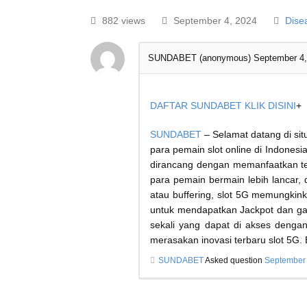
882 views
September 4, 2024
Dise
SUNDABET (anonymous)
September 4,
DAFTAR SUNDABET KLIK DISINI
+
SUNDABET
– Selamat datang di sit
para pemain slot online di Indones
dirancang dengan memanfaatkan tek
para pemain bermain lebih lancar, 
atau buffering, slot 5G memungki
untuk mendapatkan Jackpot dan g
sekali yang dapat di akses deng
merasakan inovasi terbaru slot 5G
SUNDABET
Asked question
September 