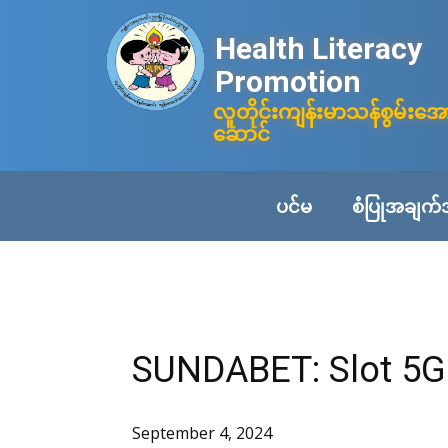
Health Litera​cy ​
Promotion
လူတိုင်းကျန်းမာသန်စွမ်းအ
ဆောင်
ပင်မ
စံပြုအချက
SUNDABET: Slot 5G F
September 4, 2024