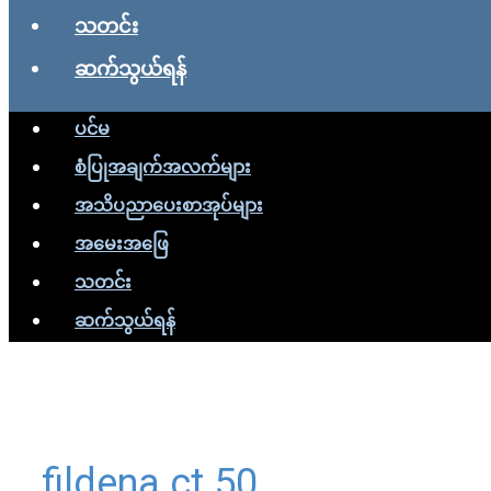
သတင်း
ဆက်သွယ်ရန်
ပင်မ
စံပြုအချက်အလက်များ
အသိပညာပေးစာအုပ်များ
အမေးအဖြေ
သတင်း
ဆက်သွယ်ရန်
fildena ct 50