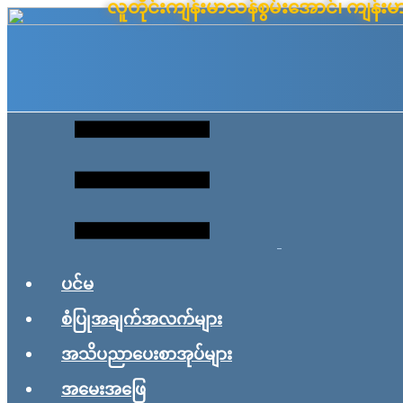
လူတိုင်းကျန်းမာသန်စွမ်းအောင်၊ ကျန
Skip
to
content
ပင်မ
စံပြုအချက်အလက်များ
အသိပညာပေးစာအုပ်များ
အမေးအဖြေ