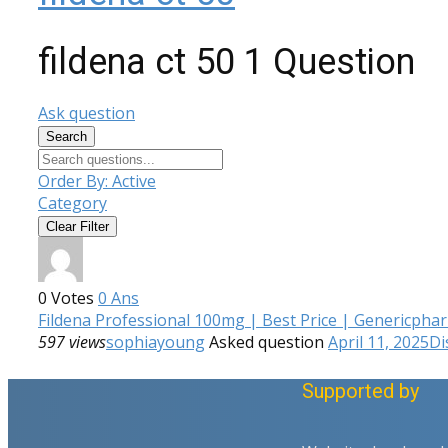
fildena ct 50
1 Question
Ask question
Search
Order By:
Active
Category
Clear Filter
0
Votes
0
Ans
Fildena Professional 100mg | Best Price | Genericpha
597 views
sophiayoung
Asked question
April 11, 2025
Di
Supported by