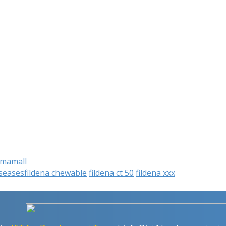
rmamall
seases
fildena chewable
fildena ct 50
fildena xxx