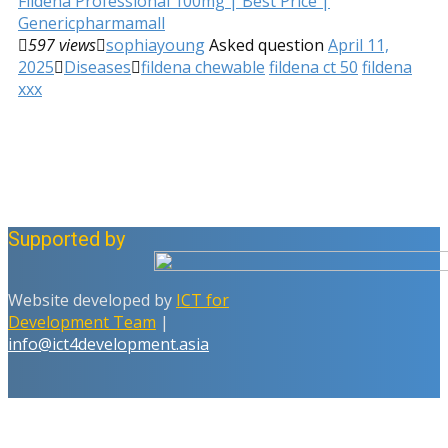
Fildena Professional 100mg | Best Price |
Genericpharmamall
597 views
sophiayoung
Asked question
April 11,
2025
Diseases
fildena chewable
fildena ct 50
fildena
xxx
Supported by
Website developed by
ICT for
Development Team
|
info@ict4development.asia