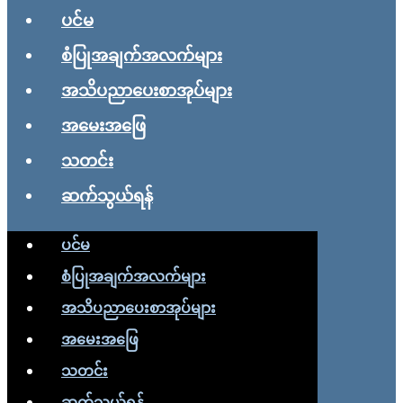
ပင်မ
စံပြုအချက်အလက်များ
အသိပညာပေးစာအုပ်များ
အမေးအဖြေ
သတင်း
ဆက်သွယ်ရန်
ပင်မ
စံပြုအချက်အလက်များ
အသိပညာပေးစာအုပ်များ
အမေးအဖြေ
သတင်း
ဆက်သွယ်ရန်