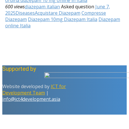
ordina diazepam 10 mg online in Italia
600 views
diazepam italian
Asked question
June 7,
2025
Diseases
Acquistare Diazepam
Compresse
Diazepam
Diazepam 10mg Diazepam Italia
Diazepam
online Italia
Supported by
Website developed by
ICT for
Development Team
|
info@ict4development.asia