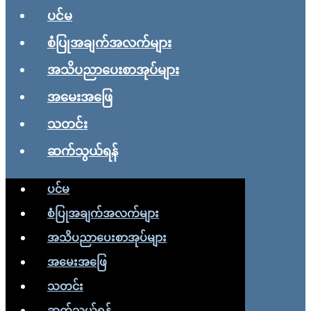
ပင်မ
စံပြုအချက်အလက်များ
အသိပညာပေးစာအုပ်များ
အမေးအဖြေ
သတင်း
ဆက်သွယ်ရန်
ပင်မ
စံပြုအချက်အလက်များ
အသိပညာပေးစာအုပ်များ
အမေးအဖြေ
သတင်း
ဆက်သွယ်ရန်