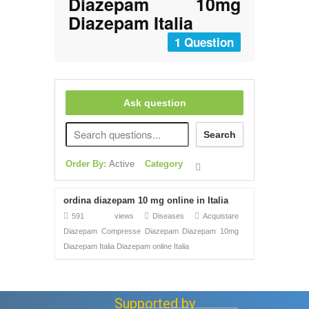
Diazepam 10mg
Diazepam Italia
1 Question
Ask question
Search
Order By:
Active
Category
ordina diazepam 10 mg online in Italia
591 views
Diseases
Acquistare
Diazepam
Compresse Diazepam
Diazepam 10mg
Diazepam Italia
Diazepam online Italia
Supported by