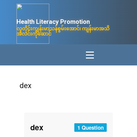
Health Litera​cy ​Promotion
လူတိုင်းကျန်းမာသန်စွမ်းအောင်၊ ကျန်းမာအသိ
အလင်းကိုဆောင်
dex
dex
1 Question