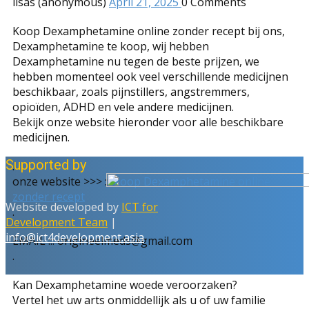
lisas (anonymous)
April 21, 2025
0
Comments
Koop Dexamphetamine online zonder recept bij ons,
Dexamphetamine te koop, wij hebben
Dexamphetamine nu tegen de beste prijzen, we
hebben momenteel ook veel verschillende medicijnen
beschikbaar, zoals pijnstillers, angstremmers,
opioïden, ADHD en vele andere medicijnen.
Bekijk onze website hieronder voor alle beschikbare
medicijnen.
Supported by
.
onze website >>> :::
koop Dexamphetamine online
zonder recept
Website developed by
ICT for
.
Development Team
|
info@ict4development.asia
EMAIL ::: origineelmeds@gmail.com
.
Kan Dexamphetamine woede veroorzaken?
Vertel het uw arts onmiddellijk als u of uw familie