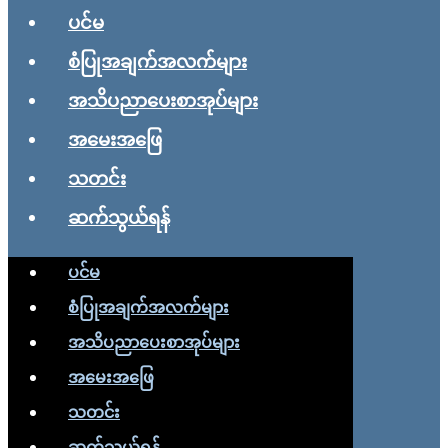
ပင်မ
စံပြုအချက်အလက်များ
အသိပညာပေးစာအုပ်များ
အမေးအဖြေ
သတင်း
ဆက်သွယ်ရန်
ပင်မ
စံပြုအချက်အလက်များ
အသိပညာပေးစာအုပ်များ
အမေးအဖြေ
သတင်း
ဆက်သွယ်ရန်