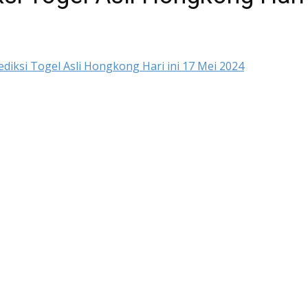
diksi Togel Asli Hongkong Hari ini 17 Mei 2024