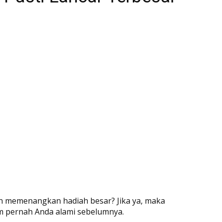
an memenangkan hadiah besar? Jika ya, maka
m pernah Anda alami sebelumnya.