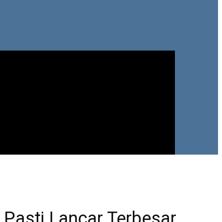
 Pasti Lancar Terbesar