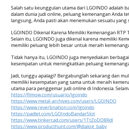
Salah satu keunggulan utama dari LGOINDO adalah ba
dalam dunia judi online, peluang kemenangan Anda te
langsung, Anda pasti akan menemukan sesuatu yang 
LGOINDO Dikenal Karena Memiliki Kemenangan RTP T
Selain itu, LGOINDO juga dikenal karena memiliki Kem
memiliki peluang lebih besar untuk meraih kemenan
Tidak hanya itu, LGOINDO juga menyediakan berbagai
kesempatan untuk meningkatkan peluang kemenangan 
Jadi, tunggu apalagi? Bergabunglah sekarang dan mul
memiliki kesempatan yang sama untuk meraih kemena
utama para penggemar judi online di Indonesia. Sel
https://filmow.com/usuario/lgoindo
https://www.metal-archives.com/users/LGOINDO
https://www.reverbnation.com/lgoindo
https://padlet.com/LGOIndoBandarSlot
https://www.tinkercad.com/users/1TtZoDD8RdI
https://www.producthunt.com/@dialog_baby