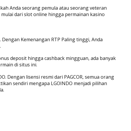
pakah Anda seorang pemula atau seorang veteran
mulai dari slot online hingga permainan kasino
nya. Dengan Kemenangan RTP Paling tinggi, Anda
.
onus deposit hingga cashback mingguan, ada banyak
in di situs ini.
NDO. Dengan lisensi resmi dari PAGCOR, semua orang
tikan sendiri mengapa LGOINDO menjadi pilihan
a.