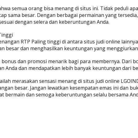
hwa semua orang bisa menang di situs ini. Tidak peduli a
tap sama besar. Dengan berbagai permainan yang tersedia, 
sesuai dengan selera dan keberuntungan Anda.
inggi
enangan RTP Paling tinggi di antara situs judi online lain
gan besar dan menghasilkan keuntungan yang menggiurkan
 bonus dan promosi menarik bagi para membernya. Dari b
Anda dan mendapatkan lebih banyak keuntungan dari berma
ailah merasakan sensasi menang di situs judi online LGOI
ngan besar. Jangan lewatkan kesempatan emas ini dan buk
amat bermain dan semoga keberuntungan selalu bersama And