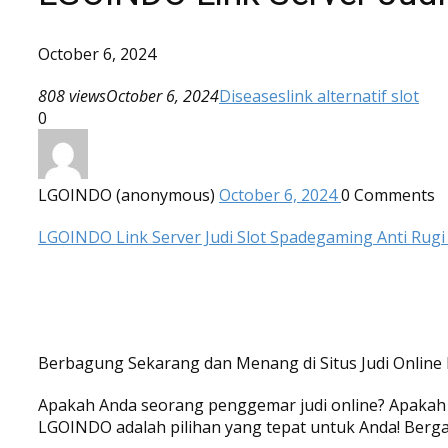
October 6, 2024
808 views
October 6, 2024
Diseases
link alternatif slot
0
LGOINDO (anonymous)
October 6, 2024
0
Comments
LGOINDO Link Server Judi Slot Spadegaming Anti Rugi
Berbagung Sekarang dan Menang di Situs Judi Onlin
Apakah Anda seorang penggemar judi online? Apakah 
LGOINDO adalah pilihan yang tepat untuk Anda! Ber