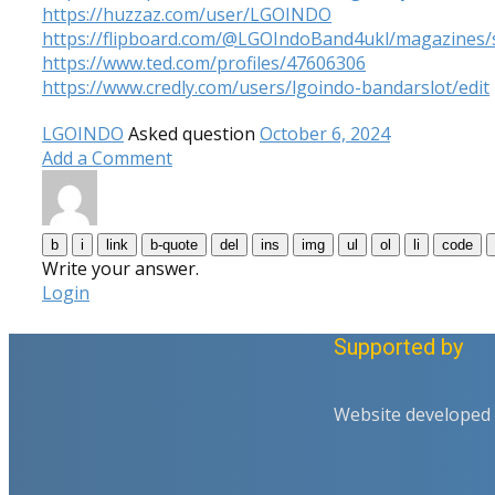
https://huzzaz.com/user/LGOINDO
https://flipboard.com/@LGOIndoBand4ukl/magazines/
https://www.ted.com/profiles/47606306
https://www.credly.com/users/lgoindo-bandarslot/edit
LGOINDO
Asked question
October 6, 2024
Add a Comment
Write your answer.
Login
Supported by
Website developed