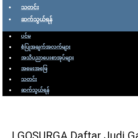
သတင်း
ဆက်သွယ်ရန်
ပင်မ
စံပြုအချက်အလက်များ
အသိပညာပေးစာအုပ်များ
အမေးအဖြေ
သတင်း
ဆက်သွယ်ရန်
LGOSURGA Daftar Judi Ga