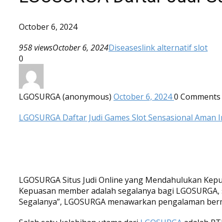
October 6, 2024
958 views
October 6, 2024
Diseases
link alternatif slot
0
LGOSURGA (anonymous)
October 6, 2024
0
Comments
LGOSURGA Daftar Judi Games Slot Sensasional Aman 
LGOSURGA Situs Judi Online yang Mendahulukan Ke
Kepuasan member adalah segalanya bagi LGOSURGA, s
Segalanya”, LGOSURGA menawarkan pengalaman bermain