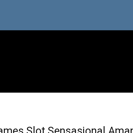
mes Slot Sensasional Aman