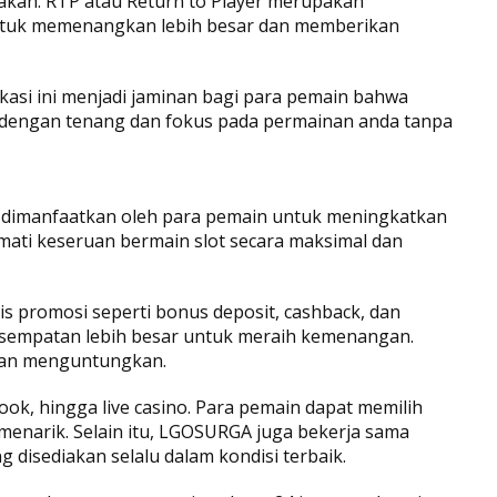
diakan. RTP atau Return to Player merupakan
untuk memenangkan lebih besar dan memberikan
fikasi ini menjadi jaminan bagi para pemain bahwa
n dengan tenang dan fokus pada permainan anda tanpa
t dimanfaatkan oleh para pemain untuk meningkatkan
ati keseruan bermain slot secara maksimal dan
is promosi seperti bonus deposit, cashback, dan
sempatan lebih besar untuk meraih kemenangan.
 dan menguntungkan.
ok, hingga live casino. Para pemain dapat memilih
menarik. Selain itu, LGOSURGA juga bekerja sama
 disediakan selalu dalam kondisi terbaik.