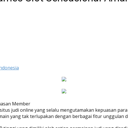
Indonesia
puasan Member
itus judi online yang selalu mengutamakan kepuasan pa
 yang tak terlupakan dengan berbagai fitur unggulan da