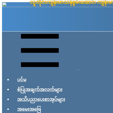
လူတိုင်းကျန်းမာသန်စွမ်းအောင်၊ ကျန
Skip
to
content
ပင်မ
စံပြုအချက်အလက်များ
အသိပညာပေးစာအုပ်များ
အမေးအဖြေ