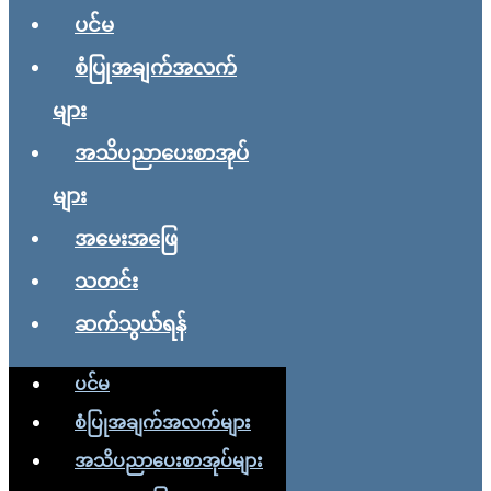
ပင်မ
စံပြုအချက်အလက်
များ
အသိပညာပေးစာအုပ်
များ
အမေးအဖြေ
သတင်း
ဆက်သွယ်ရန်
ပင်မ
စံပြုအချက်အလက်များ
အသိပညာပေးစာအုပ်များ