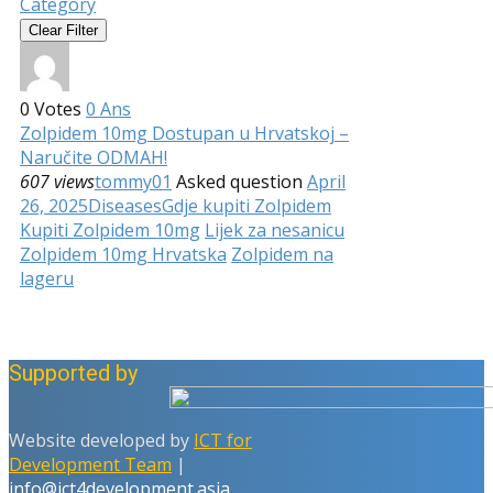
Category
Clear Filter
0
Votes
0
Ans
Zolpidem 10mg Dostupan u Hrvatskoj –
Naručite ODMAH!
607 views
tommy01
Asked question
April
26, 2025
Diseases
Gdje kupiti Zolpidem
Kupiti Zolpidem 10mg
Lijek za nesanicu
Zolpidem 10mg Hrvatska
Zolpidem na
lageru
Supported by
Website developed by
ICT for
Development Team
|
info@ict4development.asia