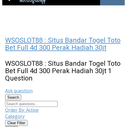
WSOSLOT88 : Situs Bandar Togel Toto
Bet Full 4d 300 Perak Hadiah 30jt
WSOSLOT88 : Situs Bandar Togel Toto
Bet Full 4d 300 Perak Hadiah 30jt
1
Question
Ask question
Search
Order By:
Active
Category
Clear Filter