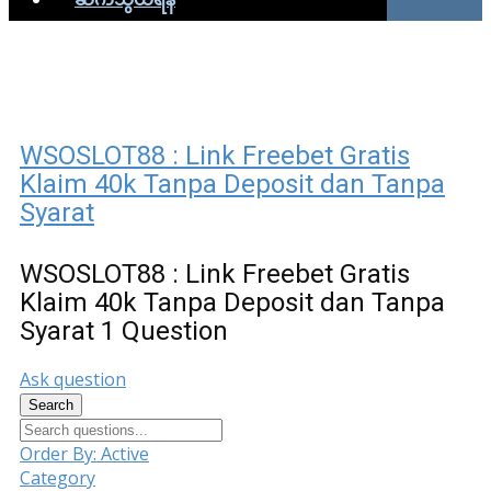
WSOSLOT88 : Link Freebet Gratis
Klaim 40k Tanpa Deposit dan Tanpa
Syarat
WSOSLOT88 : Link Freebet Gratis
Klaim 40k Tanpa Deposit dan Tanpa
Syarat
1 Question
Ask question
Search
Order By:
Active
Category