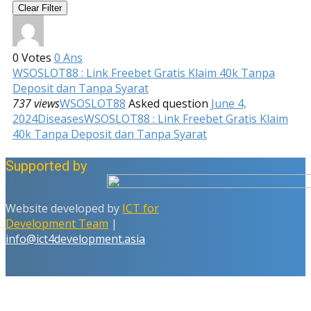
Clear Filter
0
Votes
0
Ans
WSOSLOT88 : Link Freebet Gratis Klaim 40k Tanpa
Deposit dan Tanpa Syarat
737 views
WSOSLOT88
Asked question
June 4,
2024
Diseases
WSOSLOT88 : Link Freebet Gratis Klaim
40k Tanpa Deposit dan Tanpa Syarat
Supported by
Website developed by
ICT for
Development Team
|
info@ict4development.asia