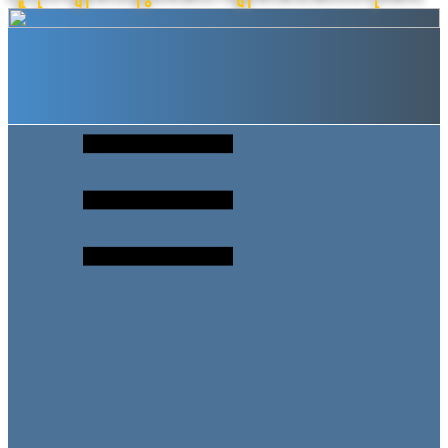
Skip
to
content