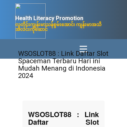
Health Litera​cy ​Promotion
လူတိုင်းကျန်းမာသန်စွမ်းအောင်၊ ကျန်းမာအသိ
အလင်းကိုဆောင်
WSOSLOT88 : Link Daftar Slot
Spaceman Terbaru Hari ini
Mudah Menang di Indonesia
2024
WSOSLOT88 : Link
Daftar Slot