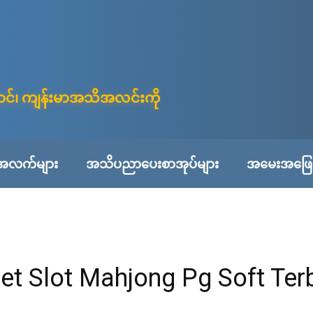
ောင်၊ ကျန်းမာအသိအလင်းကို
်အလက်များ
အသိပညာပေးစာအုပ်များ
အမေးအဖြေ
t Slot Mahjong Pg Soft Ter