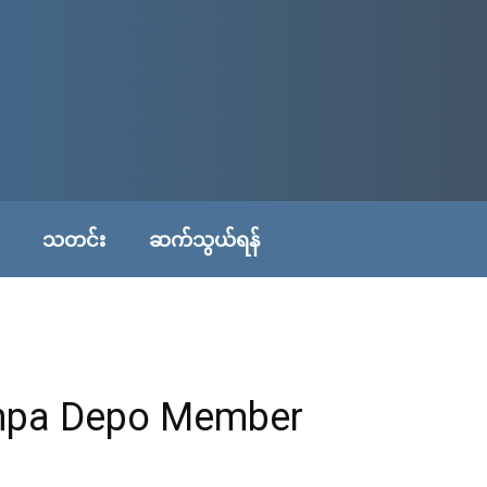
သတင်း
ဆက်သွယ်ရန်
Tanpa Depo Member