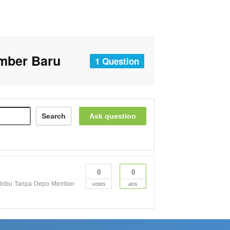
ember Baru
1 Question
Search
Ask question
0
0
30ribu Tanpa Depo Member
votes
ans