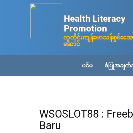
Health Litera​cy ​
Promotion
လူတိုင်းကျန်းမာသန်စွမ်းအ
ဆောင်
ပင်မ
စံပြုအချက
WSOSLOT88 : Freebe
Baru