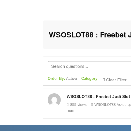
WSOSLOT88 : Freebet J
Order By:
Active
Category
Clear Filter
WSOSLOT88 : Freebet Judi Slot
855 views
WSOSLOT88
Asked q
Baru