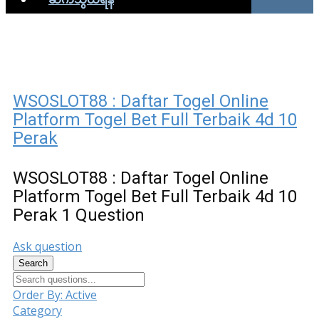
WSOSLOT88 : Daftar Togel Online
Platform Togel Bet Full Terbaik 4d 10
Perak
WSOSLOT88 : Daftar Togel Online
Platform Togel Bet Full Terbaik 4d 10
Perak
1 Question
Ask question
Search
Order By:
Active
Category