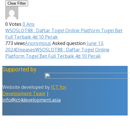
Clear Filter
0
Votes
0
Ans
WSOSLOT88 : Daftar Togel Online Platform Togel Bet
Full Terbaik 4d 10 Perak
773 views
Anonymous
Asked question
June 13,
2024
Diseases
WSOSLOT88 : Daftar Togel Online
Platform Togel Bet Full Terbaik 4d 10 Perak
Supported by
Website developed by
ICT for
Development Team
|
info@ict4development.asia