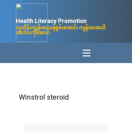
Health Litera​cy ​Promotion
လူတိုင်းကျန်းမာသန်စွမ်းအောင်၊ ကျန်းမာအသိ
အလင်းကိုဆောင်
Winstrol steroid