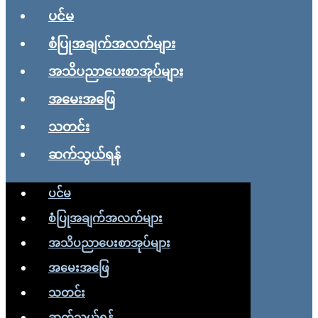
ပင်မ
စံပြုအချက်အလက်များ
အသိပညာပေးစာအုပ်များ
အမေးအဖြေ
သတင်း
ဆက်သွယ်ရန်
ပင်မ
စံပြုအချက်အလက်များ
အသိပညာပေးစာအုပ်များ
အမေးအဖြေ
သတင်း
ဆက်သွယ်ရန်