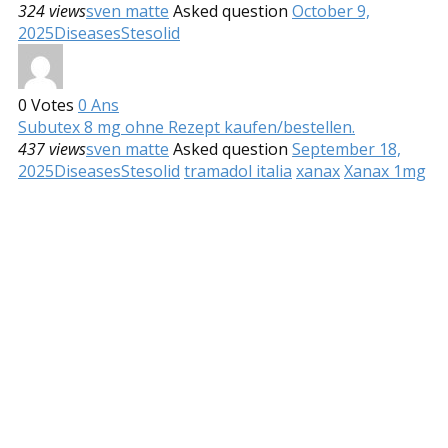
324 views
sven matte
Asked question
October 9,
2025
Diseases
Stesolid
0
Votes
0
Ans
Subutex 8 mg ohne Rezept kaufen/bestellen.
437 views
sven matte
Asked question
September 18,
2025
Diseases
Stesolid
tramadol italia
xanax
Xanax 1mg