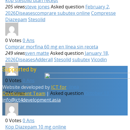
köp stesolid utan recept
205 views
steve jones
Asked question
February 2,
2026
Diseases
comprare subutex online
Compresse
Diazepam
Stesolid
0
Votes
0
Ans
Comprar morfina 60 mg en línea sin receta
249 views
sven matte
Asked question
January 18,
2026
Diseases
Adderall
Stesolid
subutex
Vicodin
Supported by
0
Votes
0
Ans
Comprar Zolpidem 10 mg en línea
Website developed by
ICT for
316 views
sven matte
Asked question
October 13,
Development Team
|
2025
Diseases
Stesolid
info@ict4development.asia
0
Votes
0
Ans
Köp Diazepam 10 mg online