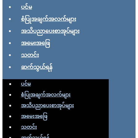
ပင်မ
စံပြုအချက်အလက်များ
အသိပညာပေးစာအုပ်များ
အမေးအဖြေ
သတင်း
ဆက်သွယ်ရန်
ပင်မ
စံပြုအချက်အလက်များ
အသိပညာပေးစာအုပ်များ
အမေးအဖြေ
သတင်း
ဆက်သွယ်ရန်