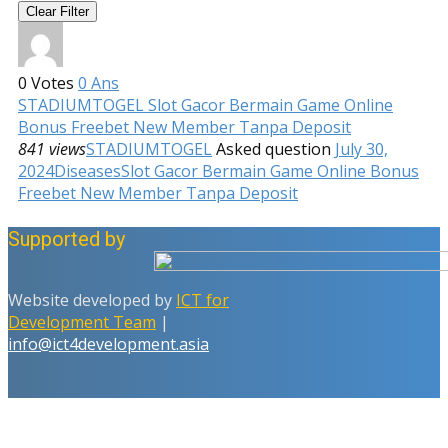
Clear Filter
0
Votes
0
Ans
STADIUMTOGEL Slot Gacor Bermain Game Online
Bonus Freebet New Member Tanpa Deposit
841 views
STADIUMTOGEL
Asked question
July 30,
2024
Diseases
Slot Gacor Bermain Game Online Bonus
Freebet New Member Tanpa Deposit
Supported by
Website developed by
ICT for
Development Team
|
info@ict4development.asia