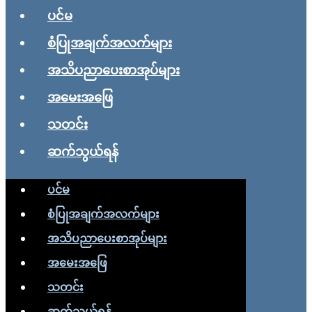
ပင်မ
စံပြုအချက်အလက်များ
အသိပညာပေးစာအုပ်များ
အမေးအဖြေ
သတင်း
ဆက်သွယ်ရန်
ပင်မ
စံပြုအချက်အလက်များ
အသိပညာပေးစာအုပ်များ
အမေးအဖြေ
သတင်း
ဆက်သွယ်ရန်