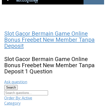
Slot Gacor Bermain Game Online
Bonus Freebet New Member Tanpa
Deposit
Slot Gacor Bermain Game Online
Bonus Freebet New Member Tanpa
Deposit
1 Question
Ask question
Search
Order By:
Active
Category