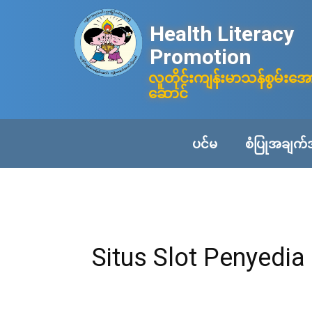
Health Litera​cy ​
Promotion
လူတိုင်းကျန်းမာသန်စွမ်းအ
ဆောင်
ပင်မ
စံပြုအချက
Situs Slot Penyedia