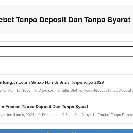
eebet Tanpa Deposit Dan Tanpa Syarat
tungan Lebih Setiap Hari di Situs Terpercaya 2026
stion
April 12, 2026
Diseases
Situs Slot Penyedia Freebet Tanpa Deposit
a Freebet Tanpa Deposit Dan Tanpa Syarat
uestion
June 9, 2024
Diseases
Situs Slot Penyedia Freebet Tanpa Depos