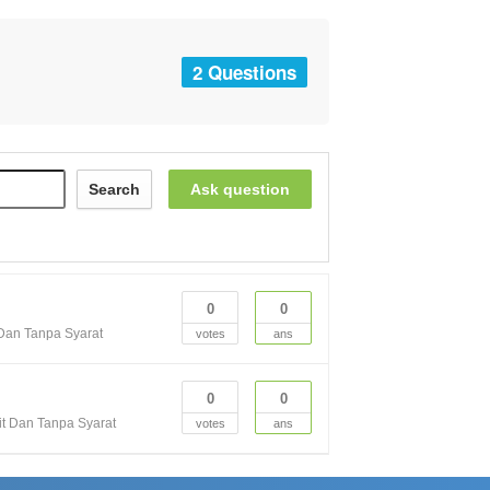
2 Questions
Search
Ask question
0
0
 Dan Tanpa Syarat
votes
ans
0
0
it Dan Tanpa Syarat
votes
ans