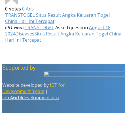
0
Votes
0
Ans
TRANSTOGEL Situs Result Angka Keluaran Togel
China Hari Ini Tercepat
691 views
TRANSTOGEL
Asked question
August 18,
2024
Diseases
Situs Result Angka Keluaran Togel China
Hari Ini Tercepat
Supported by
Website developed by
ICT for
Development Team
|
info@ict4development.asia