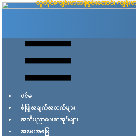
လူတိုင်းကျန်းမာသန်စွမ်းအောင်၊ ကျန
Skip
to
content
ပင်မ
စံပြုအချက်အလက်များ
အသိပညာပေးစာအုပ်များ
အမေးအဖြေ