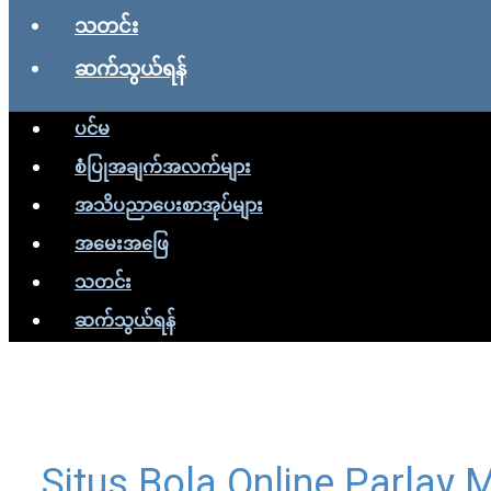
သတင်း
ဆက်သွယ်ရန်
ပင်မ
စံပြုအချက်အလက်များ
အသိပညာပေးစာအုပ်များ
အမေးအဖြေ
သတင်း
ဆက်သွယ်ရန်
Situs Bola Online Parlay 