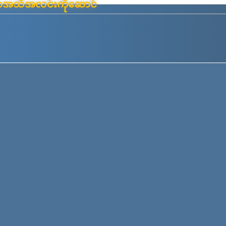
်းမာအသိအလင်းကိုဆောင်