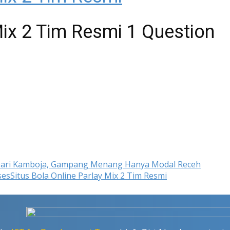
 Mix 2 Tim Resmi
1 Question
a Dari Kamboja, Gampang Menang Hanya Modal Receh
ses
Situs Bola Online Parlay Mix 2 Tim Resmi