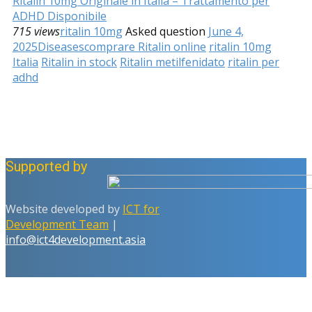
Ritalin 10mg Originale in Italia – Trattamento per
ADHD Disponibile
715 views
ritalin 10mg
Asked question
June 4,
2025
Diseases
comprare Ritalin online
ritalin 10mg
Italia
Ritalin in stock
Ritalin metilfenidato
ritalin per
adhd
Supported by
Website developed by
ICT for
Development Team
|
info@ict4development.asia