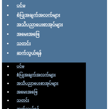
ပင်မ
စံပြုအချက်အလက်များ
အသိပညာပေးစာအုပ်များ
အမေးအဖြေ
သတင်း
ဆက်သွယ်ရန်
ပင်မ
စံပြုအချက်အလက်များ
အသိပညာပေးစာအုပ်များ
အမေးအဖြေ
သတင်း
ဆက်သွယ်ရန်