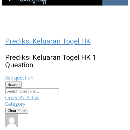
Prediksi Keluaran Togel HK
Prediksi Keluaran Togel HK
1
Question
Ask question
Search
Order By:
Active
Category
Clear Filter