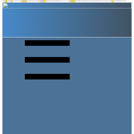
Skip
to
content