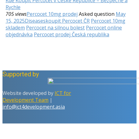
Kde Koupit Percocet v České Republice – Bezpečně a
Rychle
705 views
Percocet 10mg prodej
Asked question
May
15, 2025
Diseases
koupit Percocet ČR
Percocet 10mg
skladem
Percocet na silnou bolest
Percocet online
objednávka
Percocet prodej Česká republika
Supported by
Website developed by
ICT for
Development Team
|
info@ict4development.asia