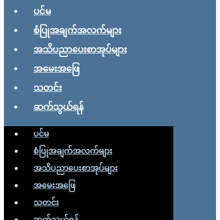
ပင်မ
စံပြုအချက်အလက်များ
အသိပညာပေးစာအုပ်များ
အမေးအဖြေ
သတင်း
ဆက်သွယ်ရန်
ပင်မ
စံပြုအချက်အလက်များ
အသိပညာပေးစာအုပ်များ
အမေးအဖြေ
သတင်း
ဆက်သွယ်ရန်