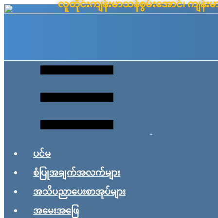
လူတိုင်းကျန်းမာသန်စွမ်းအောင်၊ ကျန
Skip
to
content
ပင်မ
စံပြုအချက်အလက်များ
အသိပညာပေးစာအုပ်များ
အမေးအဖြေ