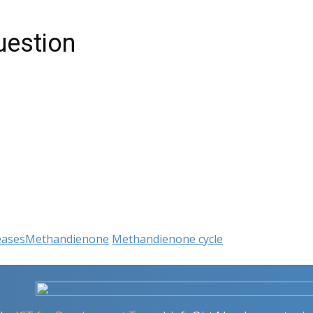
uestion
eases
Methandienone
Methandienone cycle