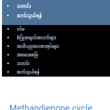
သတင်း
ဆက်သွယ်ရန်
ပင်မ
စံပြုအချက်အလက်များ
အသိပညာပေးစာအုပ်များ
အမေးအဖြေ
သတင်း
ဆက်သွယ်ရန်
Methandienone cycle