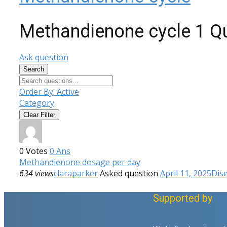
Methandienone cycle
1 Q
Ask question
Search
Order By:
Active
Category
Clear Filter
0
Votes
0
Ans
Methandienone dosage per day
634 views
claraparker
Asked question
April 11, 2025
Dis
Supported by