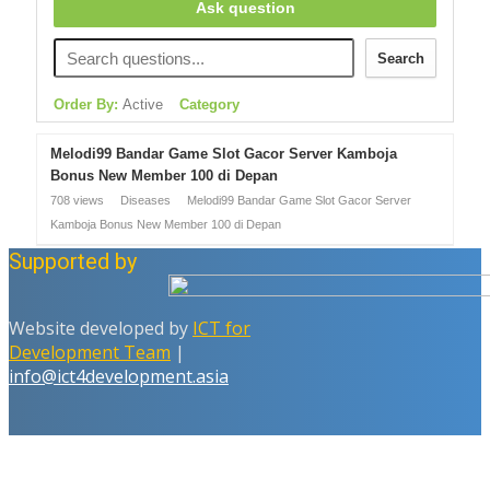
Ask question
Search
Order By:
Active
Category
Melodi99 Bandar Game Slot Gacor Server Kamboja
Bonus New Member 100 di Depan
708 views
Diseases
Melodi99 Bandar Game Slot Gacor Server
Kamboja Bonus New Member 100 di Depan
Supported by
Website developed by
ICT for
Development Team
|
info@ict4development.asia