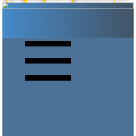
Skip
to
content