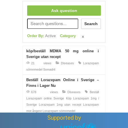
Ask question
Search
Order By:
Active
Category
köp/beställ MDMA 50 mg online i
Sverige utan recept
21 views
Diseases
Lorazepam
sömnmedel
Somadril
Beställ Lorazepam Online i Sverige –
Finns i Lager Nu
678 views
Diseases
Beställ
Lorazepam online Sverige
Köp Lorazepam 1mg i
Sverige
Lorazepam 1mg utan recept
Lorazepam
mot ångest
Lorazepam sömnmedel
Supported by