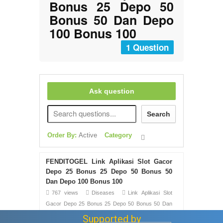
Bonus 25 Depo 50
Bonus 50 Dan Depo
100 Bonus 100
1 Question
Ask question
Search
Order By:
Active
Category
FENDITOGEL Link Aplikasi Slot Gacor
Depo 25 Bonus 25 Depo 50 Bonus 50
Dan Depo 100 Bonus 100
767 views
Diseases
Link Aplikasi Slot
Gacor Depo 25 Bonus 25 Depo 50 Bonus 50 Dan
Depo 100 Bonus 100
Supported by