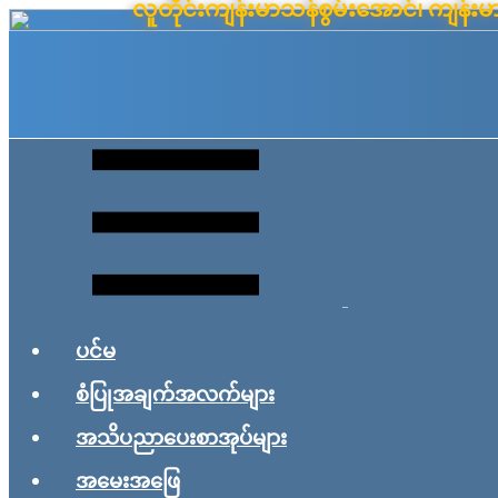
လူတိုင်းကျန်းမာသန်စွမ်းအောင်၊ ကျန
Skip
to
content
ပင်မ
စံပြုအချက်အလက်များ
အသိပညာပေးစာအုပ်များ
အမေးအဖြေ