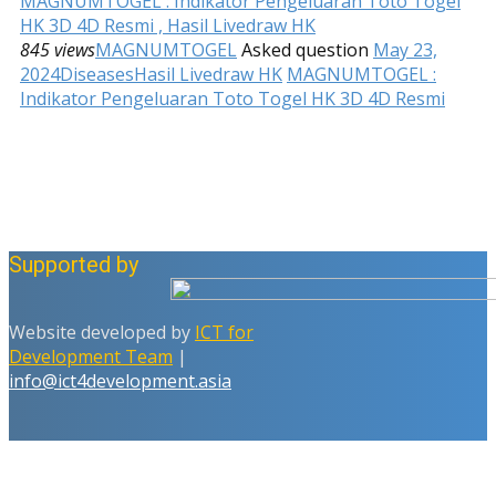
MAGNUMTOGEL : Indikator Pengeluaran Toto Togel
HK 3D 4D Resmi , Hasil Livedraw HK
845 views
MAGNUMTOGEL
Asked question
May 23,
2024
Diseases
Hasil Livedraw HK
MAGNUMTOGEL :
Indikator Pengeluaran Toto Togel HK 3D 4D Resmi
Supported by
Website developed by
ICT for
Development Team
|
info@ict4development.asia