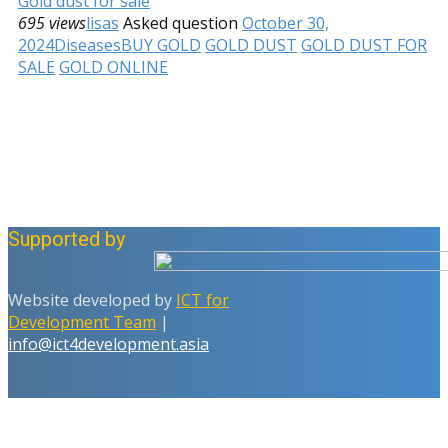
Gold dust for sale
695 views
lisas
Asked question
October 30,
2024
Diseases
BUY GOLD
GOLD DUST
GOLD DUST FOR
SALE
GOLD ONLINE
Supported by
Website developed by
ICT for
Development Team
|
info@ict4development.asia