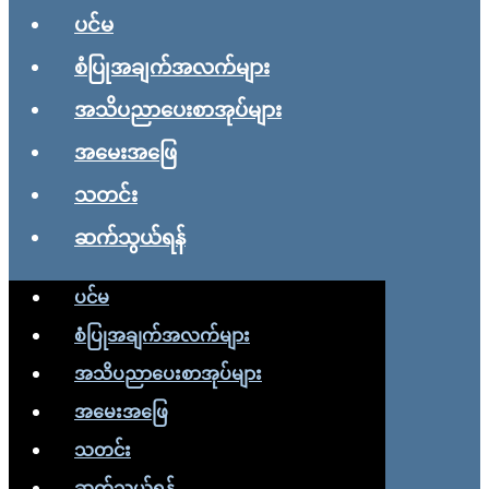
ပင်မ
စံပြုအချက်အလက်များ
အသိပညာပေးစာအုပ်များ
အမေးအဖြေ
သတင်း
ဆက်သွယ်ရန်
ပင်မ
စံပြုအချက်အလက်များ
အသိပညာပေးစာအုပ်များ
အမေးအဖြေ
သတင်း
ဆက်သွယ်ရန်