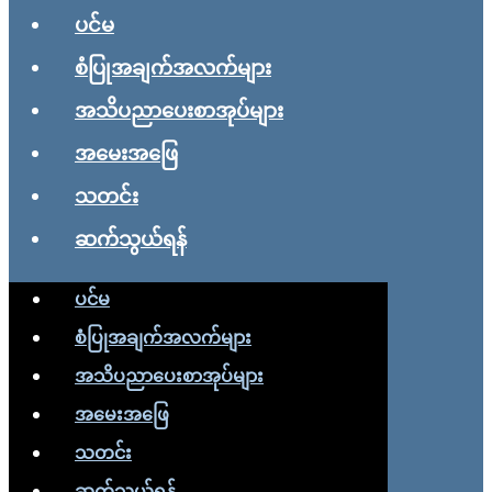
ပင်မ
စံပြုအချက်အလက်များ
အသိပညာပေးစာအုပ်များ
အမေးအဖြေ
သတင်း
ဆက်သွယ်ရန်
ပင်မ
စံပြုအချက်အလက်များ
အသိပညာပေးစာအုပ်များ
အမေးအဖြေ
သတင်း
ဆက်သွယ်ရန်