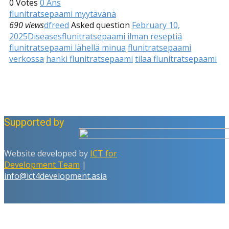
0
Votes
0
Ans
flunitratsepaami myytävänä
690 views
dfreed
Asked question
February 10,
2025
Diseases
flunitratsepaami ilman reseptiä
flunitratsepaami lähellä minua
flunitratsepaami
verkossa
hanki flunitratsepaami
tilaa flunitratsepaami
Supported by
Website developed by
ICT for
Development Team
|
info@ict4development.asia