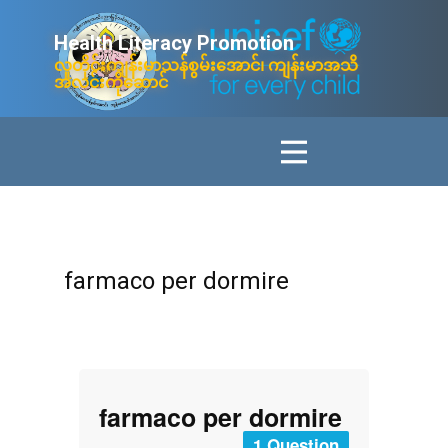
Health Litera​cy ​Promotion
လူတိုင်းကျန်းမာသန်စွမ်းအောင်၊ ကျန်းမာအသိ
အလင်းကိုဆောင်
farmaco per dormire
farmaco per dormire
1 Question