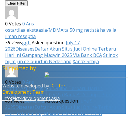
Clear Filter
0
Votes
0
Ans
osta/tilaa ekstaasia/MDMA:ta 50 mg netistä halvalla
ilman reseptiä
59 views
ggh
Asked question
July 17,
2026
Diseases
Daftar Akun Situs Judi Online Terbaru
Hari Ini Gampang Maxwin 2025 Via Bank BCA
Stilnox
bij mij in de buurt in Nederland
Xanax Srbija
Supported by
0
Votes
0
Ans
Website developed by
ICT for
Daftar Akun Situs Judi Online Terbaru Hari Ini
Development Team
|
Gampang Maxwin 2025 Via Bank BCA Tanpa Potongan
info@ict4development.asia
491 views
Sevvchild
Asked question
June 9,
2025
Diseases
Daftar Akun Situs Judi Online Terbaru
Hari Ini Gampang Maxwin 2025 Via Bank BCA