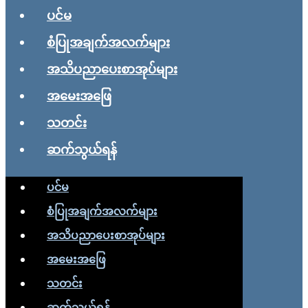
ပင်မ
စံပြုအချက်အလက်များ
အသိပညာပေးစာအုပ်များ
အမေးအဖြေ
သတင်း
ဆက်သွယ်ရန်
ပင်မ
စံပြုအချက်အလက်များ
အသိပညာပေးစာအုပ်များ
အမေးအဖြေ
သတင်း
ဆက်သွယ်ရန်