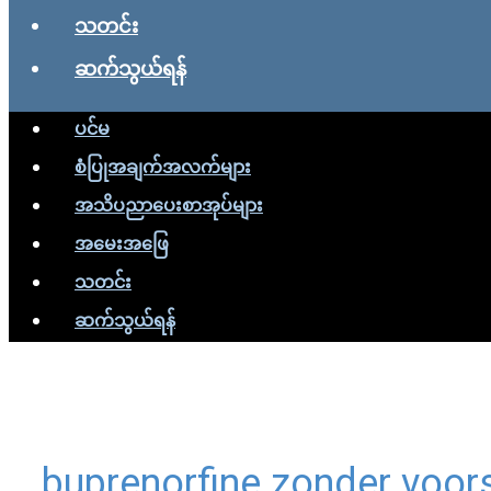
သတင်း
ဆက်သွယ်ရန်
ပင်မ
စံပြုအချက်အလက်များ
အသိပညာပေးစာအုပ်များ
အမေးအဖြေ
သတင်း
ဆက်သွယ်ရန်
buprenorfine zonder voors