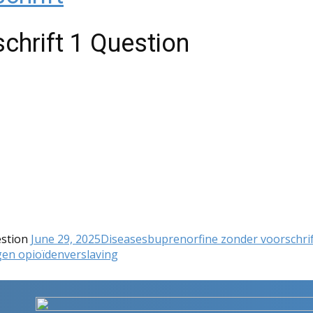
schrift
1 Question
estion
June 29, 2025
Diseases
buprenorfine zonder voorschri
gen opioïdenverslaving