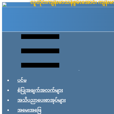
လူတိုင်းကျန်းမာသန်စွမ်းအောင်၊ ကျန
Skip
to
content
ပင်မ
စံပြုအချက်အလက်များ
အသိပညာပေးစာအုပ်များ
အမေးအဖြေ