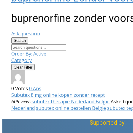
buprenorfine zonder voor
Ask question
Search
Order By:
Active
Category
Clear Filter
0
Votes
0
Ans
Subutex 8 mg online kopen zonder recept
609 views
subutex therapie Nederland België
Asked qu
Nederland
subutex online bestellen België
subutex te
Supported by