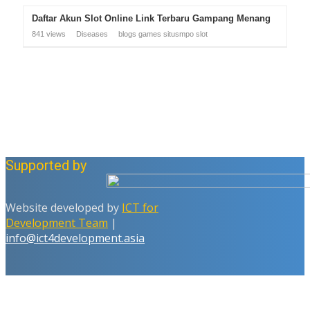
Daftar Akun Slot Online Link Terbaru Gampang Menang
841 views
Diseases
blogs
games
situsmpo
slot
Supported by
Website developed by
ICT for
Development Team
|
info@ict4development.asia