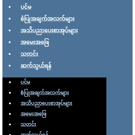
ပင်မ
စံပြုအချက်အလက်များ
အသိပညာပေးစာအုပ်များ
အမေးအဖြေ
သတင်း
ဆက်သွယ်ရန်
ပင်မ
စံပြုအချက်အလက်များ
အသိပညာပေးစာအုပ်များ
အမေးအဖြေ
သတင်း
ဆက်သွယ်ရန်