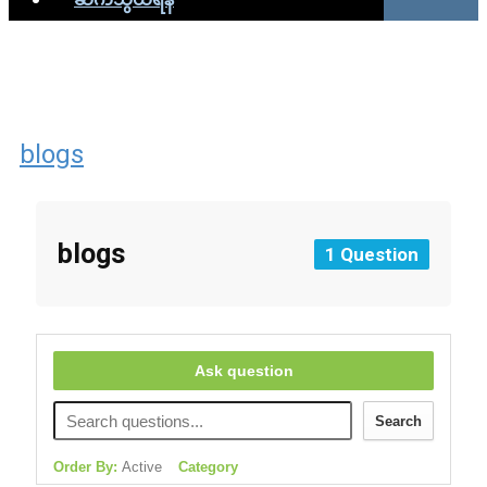
blogs
blogs
1 Question
Ask question
Search
Order By:
Active
Category