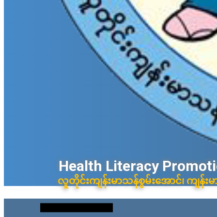
Health Litera​cy ​Promot
လူတိုင်းကျန်းမာသန်စွမ်းအောင်၊ ကျန