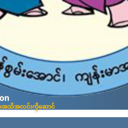
ion
်းမာအသိအလင်းကိုဆောင်