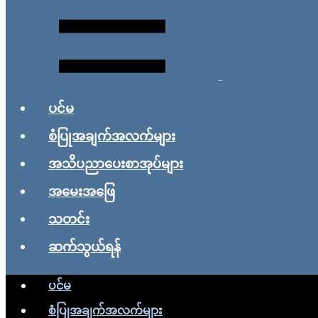
ပင်မ
စံပြုအချက်အလက်များ
အသိပညာပေးစာအုပ်များ
အမေးအဖြေ
သတင်း
ဆက်သွယ်ရန်
ပင်မ
စံပြုအချက်အလက်များ