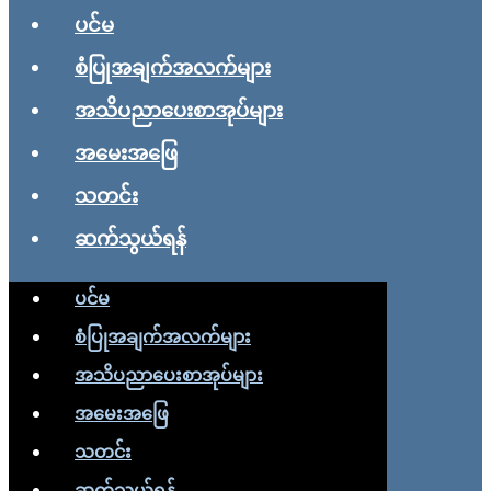
ပင်မ
စံပြုအချက်အလက်များ
အသိပညာပေးစာအုပ်များ
အမေးအဖြေ
သတင်း
ဆက်သွယ်ရန်
ပင်မ
စံပြုအချက်အလက်များ
အသိပညာပေးစာအုပ်များ
အမေးအဖြေ
သတင်း
ဆက်သွယ်ရန်