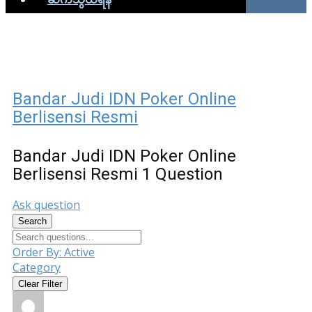
Bandar Judi IDN Poker Online
Berlisensi Resmi
Bandar Judi IDN Poker Online
Berlisensi Resmi
1 Question
Ask question
Search
Order By:
Active
Category
Clear Filter