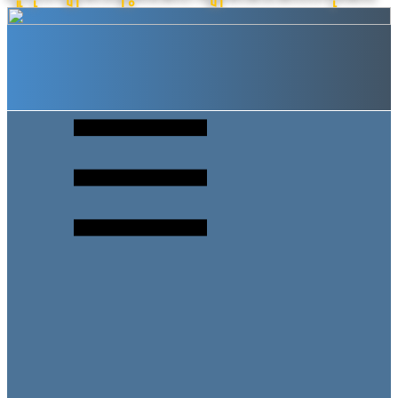
Skip
to
content