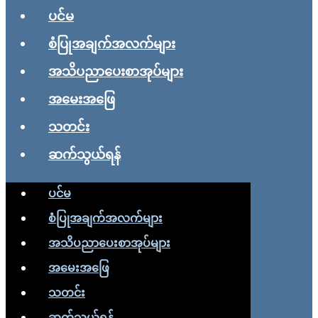
ပင်မ
စံပြုအချက်အလက်များ
အသိပညာပေးစာအုပ်များ
အမေးအဖြေ
သတင်း
ဆက်သွယ်ရန်
ပင်မ
စံပြုအချက်အလက်များ
အသိပညာပေးစာအုပ်များ
အမေးအဖြေ
သတင်း
ဆက်သွယ်ရန်