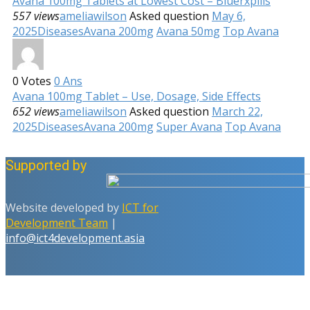
Avana 100mg Tablets at Lowest Cost – Bluerxpills
557 views
ameliawilson
Asked question
May 6,
2025
Diseases
Avana 200mg
Avana 50mg
Top Avana
0
Votes
0
Ans
Avana 100mg Tablet – Use, Dosage, Side Effects
652 views
ameliawilson
Asked question
March 22,
2025
Diseases
Avana 200mg
Super Avana
Top Avana
Supported by
Website developed by
ICT for
Development Team
|
info@ict4development.asia