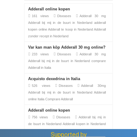
Adderall online kopen
161 views
Diseases
Adderall 30 mg
Adderall bij mij in de buurt in Nederland
adderall
kopen online
Adderall te koop in Nederland Adderall
zonder recept in Nederland
Var kan man köp Adderall 30 mg online?
233 views
Diseases
Adderall 30 mg
Adderall bij mij in de buurt in Nederland
comprare
Adderall in Italia
Acquisto dexedrina in Italia
526 views
Diseases
Adderall 30mg
Adderall bij mij in de buurt in Nederland
Adderall
online Italia
Comprare Adderall
Adderall online kopen
756 views
Diseases
Adderall bij mij in
de buurt in Nederland
Adderall kopen in Nederland
Adderall online in Nederland
Adderall te koop in
Supported by