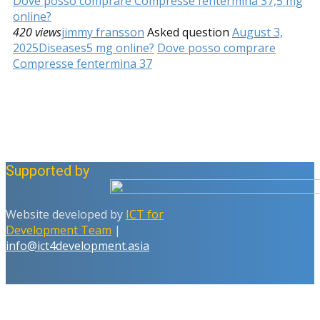
Dove posso comprare Compresse fentermina 37,5 mg
online?
420 views
jimmy fransson
Asked question
August 3,
2025
Diseases
5 mg online?
Dove posso comprare
Compresse fentermina 37
Supported by
Website developed by
ICT for
Development Team
|
info@ict4development.asia