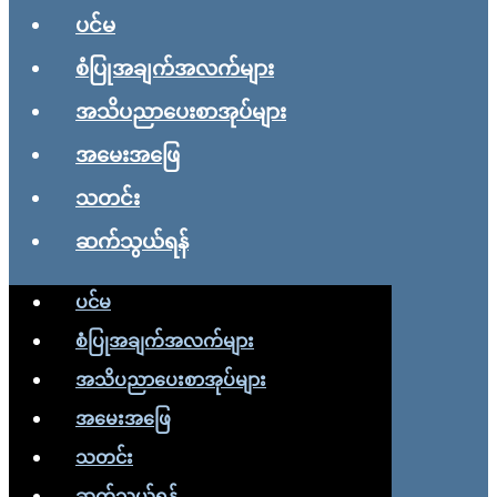
ပင်မ
စံပြုအချက်အလက်များ
အသိပညာပေးစာအုပ်များ
အမေးအဖြေ
သတင်း
ဆက်သွယ်ရန်
ပင်မ
စံပြုအချက်အလက်များ
အသိပညာပေးစာအုပ်များ
အမေးအဖြေ
သတင်း
ဆက်သွယ်ရန်