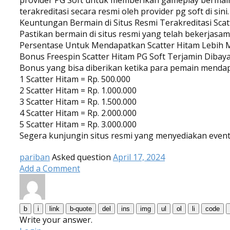
provider PG Soft untuk memberikan gameplay bermain 
terakreditasi secara resmi oleh provider pg soft di sini.
Keuntungan Bermain di Situs Resmi Terakreditasi Sca
Pastikan bermain di situs resmi yang telah bekerjas
Persentase Untuk Mendapatkan Scatter Hitam Lebih
Bonus Freespin Scatter Hitam PG Soft Terjamin Dibay
Bonus yang bisa diberikan ketika para pemain mendapat
1 Scatter Hitam = Rp. 500.000
2 Scatter Hitam = Rp. 1.000.000
3 Scatter Hitam = Rp. 1.500.000
4 Scatter Hitam = Rp. 2.000.000
5 Scatter Hitam = Rp. 3.000.000
Segera kunjungin situs resmi yang menyediakan event Sc
pariban
Asked question
April 17, 2024
Add a Comment
Write your answer.