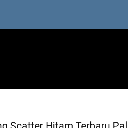
 Scatter Hitam Terbaru Pali