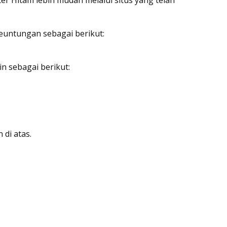
r Hitam lebih mudah melalui situs yang telah
euntungan sebagai berikut:
n sebagai berikut:
 di atas.