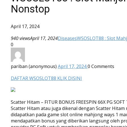
Nonstop
April 17, 2024
940 views
April 17, 2024
Diseases
WSOSLOT88 : Slot Mahjo
0
pariban (anonymous)
April 17, 2024
0
Comments
DAFTAR WSOSLOT88 KLIK DISINI
Scatter Hitam – FITUR BONUS FREESPIN 66X PG SOFT 
Scatter Hitam atau juga dikenal dengan Scatter Hitam
didapatkan pada game slot online mahjong ways 1 mau
mendapatkan bonus yang diberikan langsung oleh provi