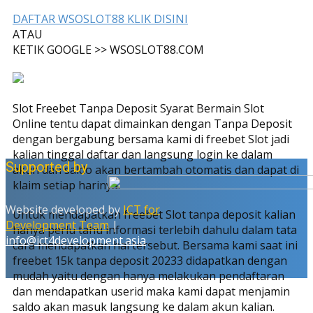
DAFTAR WSOSLOT88 KLIK DISINI
ATAU
KETIK GOOGLE >> WSOSLOT88.COM
Slot Freebet Tanpa Deposit Syarat Bermain Slot
Online tentu dapat dimainkan dengan Tanpa Deposit
dengan bergabung bersama kami di freebet Slot jadi
kalian tinggal daftar dan langsung login ke dalam
Supported by
akun dan saldo akan bertambah otomatis dan dapat di
klaim setiap harinya.
Website developed by
ICT for
Untuk mendapatkan freebet Slot tanpa deposit kalian
Development Team
|
hanya perlu tahu informasi terlebih dahulu dalam tata
info@ict4development.asia
cara mendapatkan hal tersebut. Bersama kami saat ini
freebet 15k tanpa deposit 20233 didapatkan dengan
mudah yaitu dengan hanya melakukan pendaftaran
dan mendapatkan userid maka kami dapat menjamin
saldo akan masuk langsung ke dalam akun kalian.