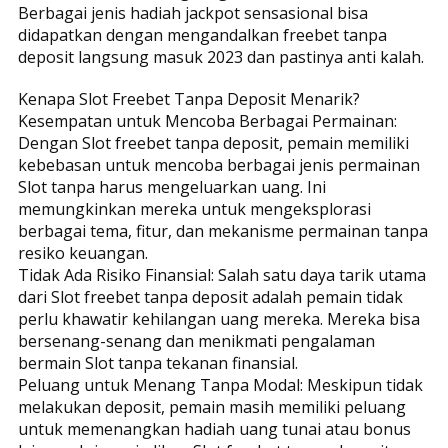
Berbagai jenis hadiah jackpot sensasional bisa
didapatkan dengan mengandalkan freebet tanpa
deposit langsung masuk 2023 dan pastinya anti kalah.
Kenapa Slot Freebet Tanpa Deposit Menarik?
Kesempatan untuk Mencoba Berbagai Permainan:
Dengan Slot freebet tanpa deposit, pemain memiliki
kebebasan untuk mencoba berbagai jenis permainan
Slot tanpa harus mengeluarkan uang. Ini
memungkinkan mereka untuk mengeksplorasi
berbagai tema, fitur, dan mekanisme permainan tanpa
resiko keuangan.
Tidak Ada Risiko Finansial: Salah satu daya tarik utama
dari Slot freebet tanpa deposit adalah pemain tidak
perlu khawatir kehilangan uang mereka. Mereka bisa
bersenang-senang dan menikmati pengalaman
bermain Slot tanpa tekanan finansial.
Peluang untuk Menang Tanpa Modal: Meskipun tidak
melakukan deposit, pemain masih memiliki peluang
untuk memenangkan hadiah uang tunai atau bonus