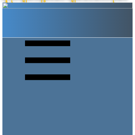
Skip
to
content