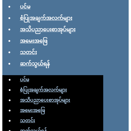
ပင်မ
စံပြုအချက်အလက်များ
အသိပညာပေးစာအုပ်များ
အမေးအဖြေ
သတင်း
ဆက်သွယ်ရန်
ပင်မ
စံပြုအချက်အလက်များ
အသိပညာပေးစာအုပ်များ
အမေးအဖြေ
သတင်း
ဆက်သွယ်ရန်